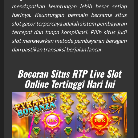
mendapatkan keuntungan lebih besar setiap
harinya. Keuntungan bermain bersama situs
slot gacor terpercaya adalah sistem pembayaran
tercepat dan tanpa komplikasi. Pilih situs judi
slot menawarkan metode pembayaran beragam
dan pastikan transaksi berjalan lancar.
Bocoran Situs RTP Live Slot
Online Tertinggi Hari Ini