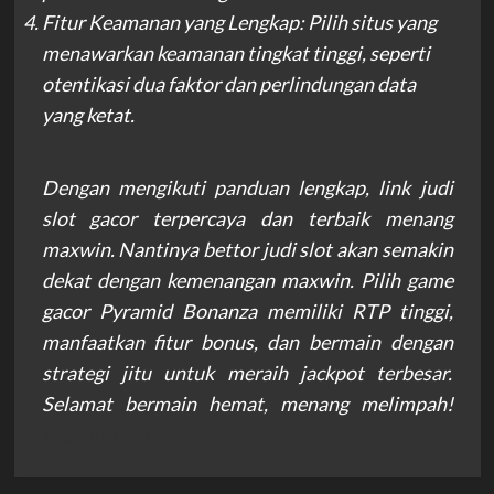
Fitur Keamanan yang Lengkap: Pilih situs yang
menawarkan keamanan tingkat tinggi, seperti
otentikasi dua faktor dan perlindungan data
yang ketat.
Dengan mengikuti panduan lengkap, link judi
slot gacor terpercaya dan terbaik menang
maxwin. Nantinya bettor judi slot akan semakin
dekat dengan kemenangan maxwin. Pilih game
gacor Pyramid Bonanza memiliki RTP tinggi,
manfaatkan fitur bonus, dan bermain dengan
strategi jitu untuk meraih jackpot terbesar.
Selamat bermain hemat, menang melimpah!
Nusa89 login