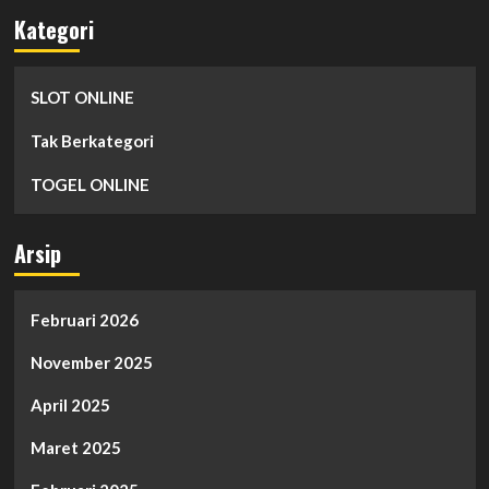
Kategori
SLOT ONLINE
Tak Berkategori
TOGEL ONLINE
Arsip
Februari 2026
November 2025
April 2025
Maret 2025