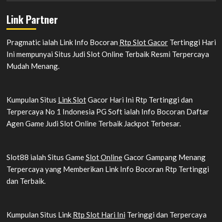
Link Partner
Pragmatic ialah Link Info Bocoran
Rtp Slot Gacor
Tertinggi Hari
Ini mempunyai Situs Judi Slot Online Terbaik Resmi Terpercaya
Mudah Menang.
Kumpulan Situs
Link Slot
Gacor Hari Ini Rtp Tertinggi dan
Terpercaya No 1 Indonesia PG Soft ialah Info Bocoran Daftar
Agen Game Judi Slot Online Terbaik Jackpot Terbesar.
Slot88 ialah Situs Game
Slot Online
Gacor Gampang Menang
Terpercaya yang Memberikan Link Info Bocoran Rtp Tertinggi
dan Terbaik.
Kumpulan Situs Link
Rtp Slot Hari Ini
Teringgi dan Terpercaya