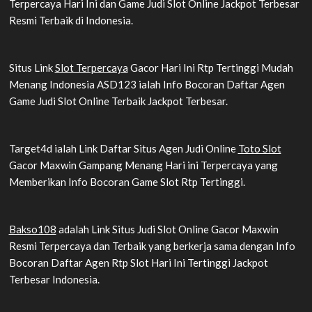
Terpercaya Hari Ini dan Game Judi Slot Online Jackpot Terbesar
Resmi Terbaik di Indonesia.
Situs Link
Slot Terpercaya
Gacor Hari Ini Rtp Tertinggi Mudah
Menang Indonesia ASD123 ialah Info Bocoran Daftar Agen
Game Judi Slot Online Terbaik Jackpot Terbesar.
Target4d ialah Link Daftar Situs Agen Judi Online
Toto Slot
Gacor Maxwin Gampang Menang Hari ini Terpercaya yang
Memberikan Info Bocoran Game Slot Rtp Tertinggi.
Bakso108
adalah Link Situs Judi Slot Online Gacor Maxwin
Resmi Terpercaya dan Terbaik yang berkerja sama dengan Info
Bocoran Daftar Agen Rtp Slot Hari Ini Tertinggi Jackpot
Terbesar Indonesia.