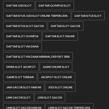
DAFTAR JUDI SLOT
DAFTAR OLYMPUS SLOT
DAFTAR SITUS JUDI SLOT ONLINE TERPERCAYA
DAFTAR SITUS SLOT
DAFTAR SITUS SLOT GACOR
DAFTAR SLOT GACOR
DAFTAR SLOT OLYMPUS
DAFTAR SLOT ONLINE
DAFTAR SLOT VIA DANA
DAFTAR SLOT VIA DANA MINIMAL DEPOSIT 5000
DEWA SLOT JACKPOT
GAME ONLINE SLOT
GAME SLOT TERBAIK
JACKPOT SLOT ONLINE
JAM GACOR SLOT HARI INI
JUDI SLOT ONLINE
LINK GACOR SLOT
LINK SLOT GACOR
LINK SLOT GACOR HARI INI
LINK SLOT GACOR TERPERCAYA