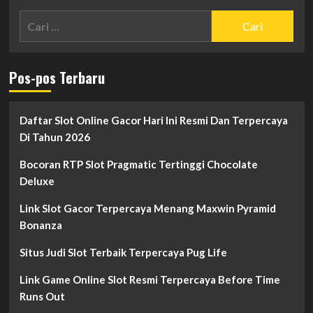
Cari
untuk:
Pos-pos Terbaru
Daftar Slot Online Gacor Hari Ini Resmi Dan Terpercaya
Di Tahun 2026
Bocoran RTP Slot Pragmatic Tertinggi Chocolate
Deluxe
Link Slot Gacor Terpercaya Menang Maxwin Pyramid
Bonanza
Situs Judi Slot Terbaik Terpercaya Pug Life
Link Game Online Slot Resmi Terpercaya Before Time
Runs Out