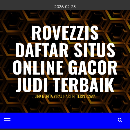
Skip
2026-02-28
to
content
ROVEZZIS
DAFTAR SITUS
ONLINE GACOR
JUDI TERBAIK
LINK BERITA VIRAL HARI INI TERPERCAYA
Primary
Menu