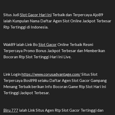
Situs Judi
Slot Gacor Hari Ini
Terbaik dan Terpercaya Ajo89
ialah Kumpulan Nama Daftar Agen Slot Online Jackpot Terbesar
Rtp Tertinggi di Indonesia.
Wak89 ialah Link Bo
Slot Gacor
Online Terbaik Resmi
Terpercaya Promo Bonus Jackpot Terbesar dan Memberikan
Bocoran Rtp Slot Tertinggi Hari Ini Live.
Link Login
https://www.corusadvantage.com/
Situs Slot
Terpercaya Bos898 selaku Daftar Agen Slot Gacor Gampang
Menang Terbaik berikan Info Bocoran Game Rtp Slot Hari Ini
Tertinggi Jackpot Terbesar.
Biru 777
ialah Link Situs Agen Rtp Slot Gacor Tertinggi dan