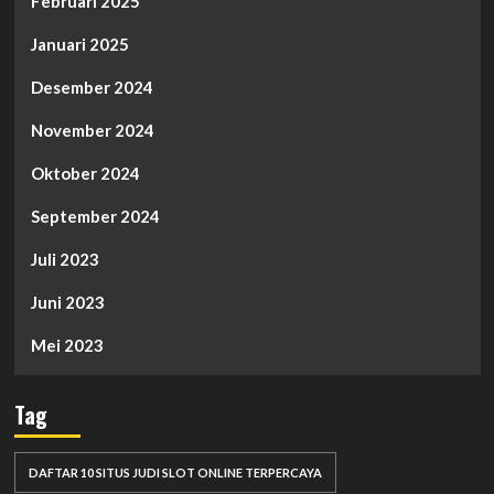
Februari 2025
Januari 2025
Desember 2024
November 2024
Oktober 2024
September 2024
Juli 2023
Juni 2023
Mei 2023
Tag
DAFTAR 10 SITUS JUDI SLOT ONLINE TERPERCAYA