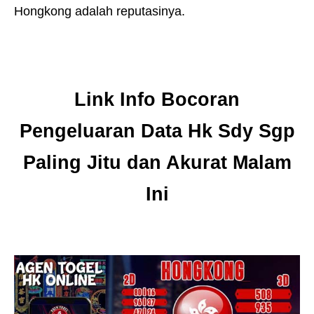
Hongkong adalah reputasinya.
Link Info Bocoran
Pengeluaran Data Hk Sdy Sgp
Paling Jitu dan Akurat Malam
Ini