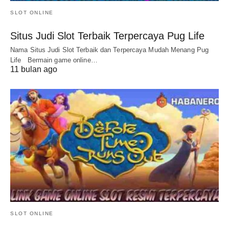
SLOT ONLINE
Situs Judi Slot Terbaik Terpercaya Pug Life
Nama Situs Judi Slot Terbaik dan Terpercaya Mudah Menang Pug
Life Bermain game online…
11 bulan ago
SLOT ONLINE