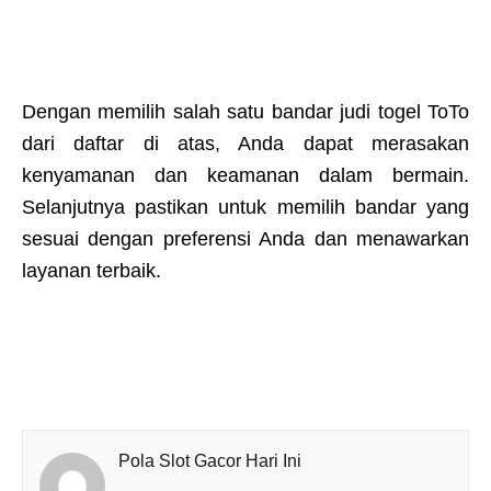
Dengan memilih salah satu bandar judi togel ToTo
dari daftar di atas, Anda dapat merasakan
kenyamanan dan keamanan dalam bermain.
Selanjutnya pastikan untuk memilih bandar yang
sesuai dengan preferensi Anda dan menawarkan
layanan terbaik.
Pola Slot Gacor Hari Ini