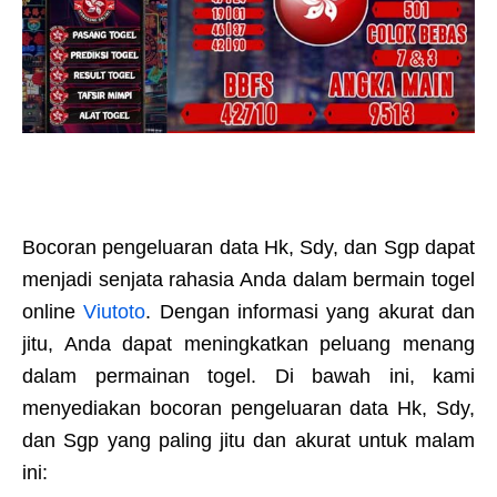
Bocoran pengeluaran data Hk, Sdy, dan Sgp dapat
menjadi senjata rahasia Anda dalam bermain togel
online
Viutoto
. Dengan informasi yang akurat dan
jitu, Anda dapat meningkatkan peluang menang
dalam permainan togel. Di bawah ini, kami
menyediakan bocoran pengeluaran data Hk, Sdy,
dan Sgp yang paling jitu dan akurat untuk malam
ini: