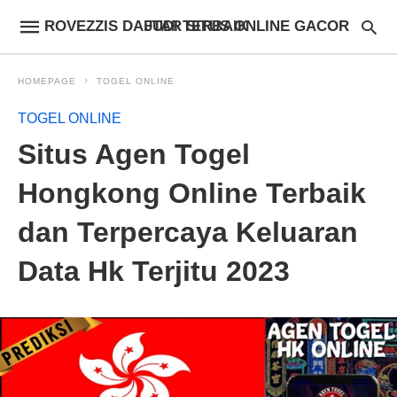
ROVEZZIS DAFTAR SITUS ONLINE GACOR JUDI TERBAIK
HOMEPAGE
TOGEL ONLINE
TOGEL ONLINE
Situs Agen Togel
Hongkong Online Terbaik
dan Terpercaya Keluaran
Data Hk Terjitu 2023