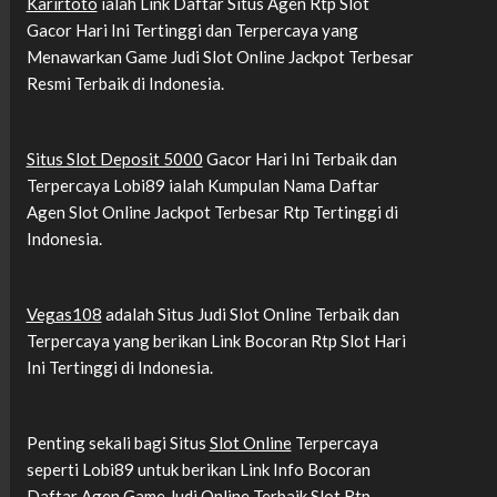
Karirtoto
ialah Link Daftar Situs Agen Rtp Slot
Gacor Hari Ini Tertinggi dan Terpercaya yang
Menawarkan Game Judi Slot Online Jackpot Terbesar
Resmi Terbaik di Indonesia.
Situs Slot Deposit 5000
Gacor Hari Ini Terbaik dan
Terpercaya Lobi89 ialah Kumpulan Nama Daftar
Agen Slot Online Jackpot Terbesar Rtp Tertinggi di
Indonesia.
Vegas108
adalah Situs Judi Slot Online Terbaik dan
Terpercaya yang berikan Link Bocoran Rtp Slot Hari
Ini Tertinggi di Indonesia.
Penting sekali bagi Situs
Slot Online
Terpercaya
seperti Lobi89 untuk berikan Link Info Bocoran
Daftar Agen Game Judi Online Terbaik Slot Rtp