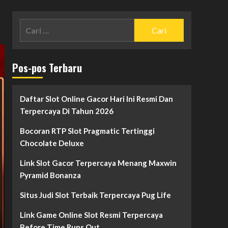
Cari
untuk:
Pos-pos Terbaru
Daftar Slot Online Gacor Hari Ini Resmi Dan
Terpercaya Di Tahun 2026
Bocoran RTP Slot Pragmatic Tertinggi
Chocolate Deluxe
Link Slot Gacor Terpercaya Menang Maxwin
Pyramid Bonanza
Situs Judi Slot Terbaik Terpercaya Pug Life
Link Game Online Slot Resmi Terpercaya
Before Time Runs Out