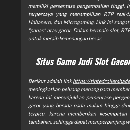
memiliki persentase pengembalian tinggi. In
terpercaya yang menampilkan RTP real-ti
Habanero, dan Microgaming. Link ini sang
"panas" atau gacor. Dalam bermain slot, RTP
untuk meraih kemenangan besar.
Situs Game Judi Slot Gaco
Berikut adalah link
https://tintedrollershad
meningkatkan peluang menang para member set
karena ini menunjukkan persentase pengem
gacor yang berada pada malam hingga dini
terpicu, karena memberikan kesempata
tambahan, sehingga dapat memperpanjang w