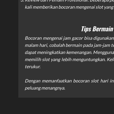
kali memberikan bocoran mengenai slot yang 
Tips Bermain 
Bocoran mengenai jam gacor bisa digunakan s
malam hari, cobalah bermain pada jam-jam ter
dapat meningkatkan kemenangan. Menggunak
memilih slot yang lebih menguntungkan. Kel
terukur.
Dengan memanfaatkan bocoran slot hari in
peluang menangnya.