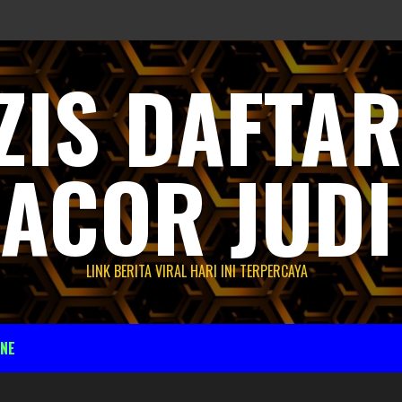
ZIS DAFTAR
GACOR JUDI
LINK BERITA VIRAL HARI INI TERPERCAYA
INE