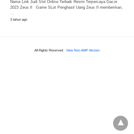
Nama Link Judi Slot Online Terbaik Resmi Terpercaya Gacor
2023 Zeus II Game SLot Penghasil Uang Zeus II memberikan,
…
3 tahun ago
All Rights Reserved
View Non-AMP Version